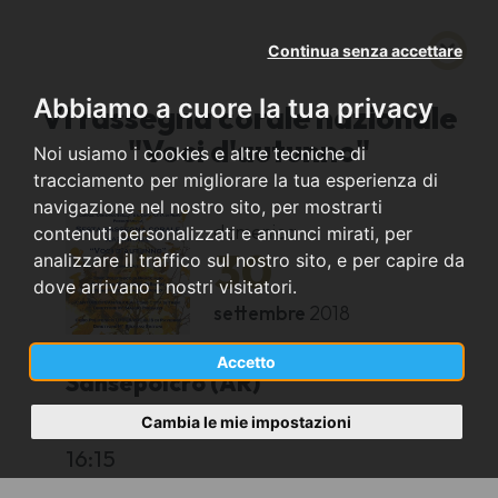
Continua senza accettare
Abbiamo a cuore la tua privacy
VI rassegna corale nazionale
"Voci d'autunno"
Noi usiamo i cookies e altre tecniche di
tracciamento per migliorare la tua esperienza di
navigazione nel nostro sito, per mostrarti
domenica
contenuti personalizzati e annunci mirati, per
30
analizzare il traffico sul nostro sito, e per capire da
dove arrivano i nostri visitatori.
settembre
2018
Accetto
Sansepolcro (AR)
Cambia le mie impostazioni
Chiesa di San Francesco
16:15