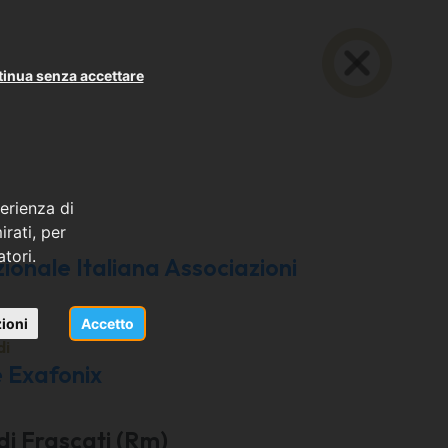
inua senza accettare
erienza di
rati, per
atori.
onale Italiana Associazioni
ioni
Accetto
di
 Exafonix
di Frascati (Rm)