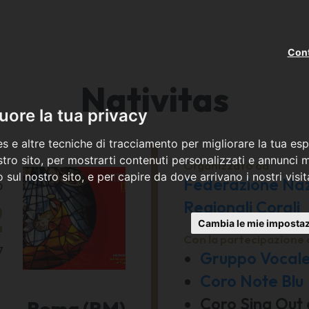
Cont
Nativitas
ore la tua privacy
s e altre tecniche di tracciamento per migliorare la tua esp
tro sito, per mostrarti contenuti personalizzati e annunci mi
Organizzato da
co sul nostro sito, e per capire da dove arrivano i nostri visit
Federazione Nazi
o
2
Regionali Corali
Cambia le mie impostaz
Con la partecipazione 
7
Gruppo Vocale
Coro Note Blu
Coro Sing Out 
Roma (RM)