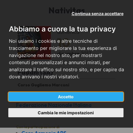
Nativitas
Continua senza accettare
Abbiamo a cuore la tua privacy
domenica
10
Noi usiamo i cookies e altre tecniche di
tracciamento per migliorare la tua esperienza di
dicembre
2017
navigazione nel nostro sito, per mostrarti
contenuti personalizzati e annunci mirati, per
analizzare il traffico sul nostro sito, e per capire da
Pagani (SA)
dove arrivano i nostri visitatori.
Corso Gugliemo Marconi
Accetto
Organizzato da
Federazione Nazionale Italiana
Associazioni Regionali Corali
Cambia le mie impostazioni
Con la partecipazione di