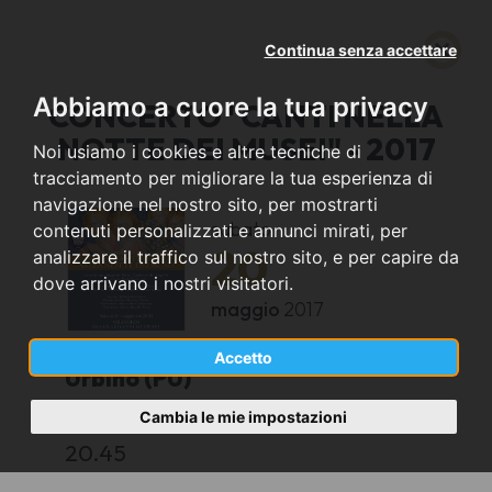
Continua senza accettare
Abbiamo a cuore la tua privacy
CONCERTO "CANTI NELLA
NOTTE DEI MUSEI" - 2017
Noi usiamo i cookies e altre tecniche di
tracciamento per migliorare la tua esperienza di
navigazione nel nostro sito, per mostrarti
sabato
contenuti personalizzati e annunci mirati, per
20
analizzare il traffico sul nostro sito, e per capire da
dove arrivano i nostri visitatori.
maggio
2017
Accetto
Urbino (PU)
Cambia le mie impostazioni
Oratorio di San Giovanni - Via Barocci
20.45