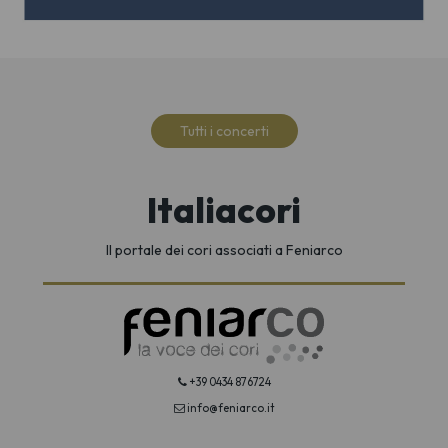
Tutti i concerti
Italiacori
Il portale dei cori associati a Feniarco
+39 0434 876724
info@feniarco.it