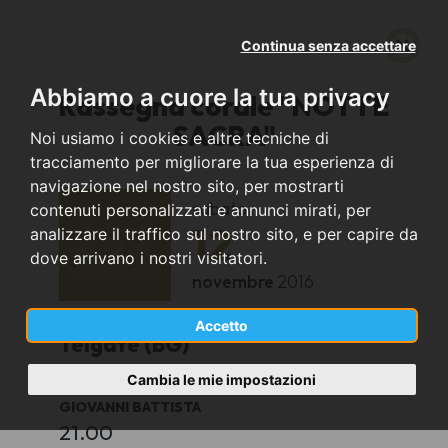
Continua senza accettare
Abbiamo a cuore la tua privacy
Rassegna corale "NOTTE
SACRA"
Noi usiamo i cookies e altre tecniche di
tracciamento per migliorare la tua esperienza di
navigazione nel nostro sito, per mostrarti
sabato
contenuti personalizzati e annunci mirati, per
12
analizzare il traffico sul nostro sito, e per capire da
dove arrivano i nostri visitatori.
novembre
2016
Accetto
Telgate (BG)
Cambia le mie impostazioni
CHIESA ARCIPRESBITERALE PLEBANA DI S.
GIOVANNI BATTISTA
21.00