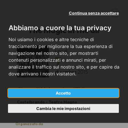
Continua senza accettare
Abbiamo a cuore la tua privacy
The magic in the air
Noi usiamo i cookies e altre tecniche di
tracciamento per migliorare la tua esperienza di
lunedì
navigazione nel nostro sito, per mostrarti
7
contenuti personalizzati e annunci mirati, per
analizzare il traffico sul nostro sito, e per capire da
dicembre
2015
dove arrivano i nostri visitatori.
Cison di Valmarino (TV)
Accetto
Castelbrando - Teatro Magno
19.00
Cambia le mie impostazioni
Organizzato da