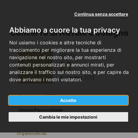
Continua senza accettare
Abbiamo a cuore la tua privacy
Concerto di Natale a Solagna
Noi usiamo i cookies e altre tecniche di
tracciamento per migliorare la tua esperienza di
sabato
navigazione nel nostro sito, per mostrarti
21
contenuti personalizzati e annunci mirati, per
analizzare il traffico sul nostro sito, e per capire da
dicembre
2013
dove arrivano i nostri visitatori.
Solagna (VI)
Accetto
Chiesa Parrocchiale
20:45
Cambia le mie impostazioni
Organizzato da