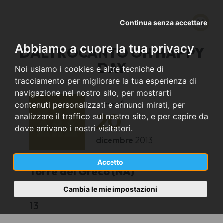
Continua senza accettare
Abbiamo a cuore la tua privacy
DALTROCANTO OH HAPPY
DAY
Noi usiamo i cookies e altre tecniche di
tracciamento per migliorare la tua esperienza di
navigazione nel nostro sito, per mostrarti
venerdì
contenuti personalizzati e annunci mirati, per
20
analizzare il traffico sul nostro sito, e per capire da
dove arrivano i nostri visitatori.
dicembre
2013
Accetto
Torre del Greco (NA)
Cambia le mie impostazioni
COLLE DI SANT'ALFONSO
13