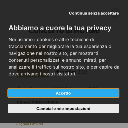
Continua senza accettare
Abbiamo a cuore la tua privacy
Concerto di Natale
Noi usiamo i cookies e altre tecniche di
tracciamento per migliorare la tua esperienza di
sabato
navigazione nel nostro sito, per mostrarti
7
contenuti personalizzati e annunci mirati, per
analizzare il traffico sul nostro sito, e per capire da
dicembre
2013
dove arrivano i nostri visitatori.
San Quirico di Valdagno (VI)
Accetto
Chiesa Parrocchiale
20.30
Cambia le mie impostazioni
Organizzato da