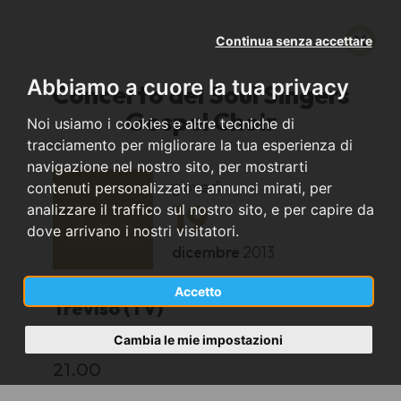
Continua senza accettare
Abbiamo a cuore la tua privacy
Concerto del Soul Singers
Gospel Choir
Noi usiamo i cookies e altre tecniche di
tracciamento per migliorare la tua esperienza di
navigazione nel nostro sito, per mostrarti
giovedì
contenuti personalizzati e annunci mirati, per
19
analizzare il traffico sul nostro sito, e per capire da
dove arrivano i nostri visitatori.
dicembre
2013
Accetto
Treviso (TV)
Cambia le mie impostazioni
Teatro Alcuni (Sant'Anna)
21.00