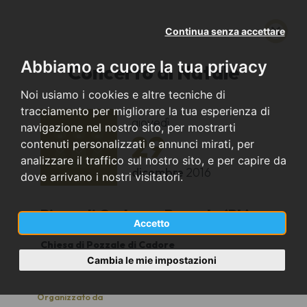
Continua senza accettare
Abbiamo a cuore la tua privacy
Concerto di Natale
Noi usiamo i cookies e altre tecniche di
tracciamento per migliorare la tua esperienza di
giovedì
navigazione nel nostro sito, per mostrarti
29
contenuti personalizzati e annunci mirati, per
analizzare il traffico sul nostro sito, e per capire da
dicembre
2016
dove arrivano i nostri visitatori.
Pieve di Cadore - Pozzale (BL)
Accetto
Chiesa di Pozzale di Cadore
20,30
Cambia le mie impostazioni
Organizzato da