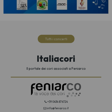
Tutti i concerti
Italiacori
Il portale dei cori associati a Feniarco
+39 0434 876724
info@feniarco.it