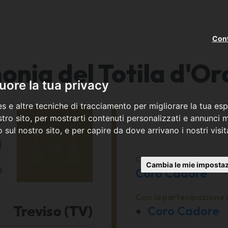
Cont
onia del Totila d'Or
ore la tua privacy
s e altre tecniche di tracciamento per migliorare la tua esp
o
tro sito, per mostrarti contenuti personalizzati e annunci mi
co sul nostro sito, e per capire da dove arrivano i nostri visit
0
Organizzato da
Cambia le mie impostaz
6
Coro Cadore
Con la partecipazione 
Treviso (TV)
Coro Cadore