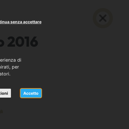
inua senza accettare
o 2016
erienza di
rati, per
atori.
ioni
Accetto
di