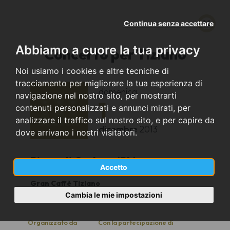
Continua senza accettare
Abbiamo a cuore la tua privacy
Concerto per Tiziano
Noi usiamo i cookies e altre tecniche di
tracciamento per migliorare la tua esperienza di
domenica
navigazione nel nostro sito, per mostrarti
1
contenuti personalizzati e annunci mirati, per
analizzare il traffico sul nostro sito, e per capire da
dicembre
2013
dove arrivano i nostri visitatori.
Pieve di Cadore (BL)
Accetto
Gran Caffè Tiziano
20.30
Cambia le mie impostazioni
Organizzato da
Con la partecipazione di