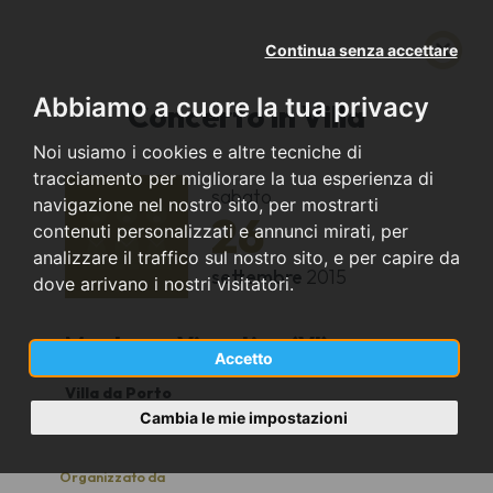
Continua senza accettare
Abbiamo a cuore la tua privacy
Concerto in Villa
Noi usiamo i cookies e altre tecniche di
tracciamento per migliorare la tua esperienza di
sabato
navigazione nel nostro sito, per mostrarti
26
contenuti personalizzati e annunci mirati, per
analizzare il traffico sul nostro sito, e per capire da
settembre
2015
dove arrivano i nostri visitatori.
Montorso Vicentino (VI)
Accetto
Villa da Porto
21.00
Cambia le mie impostazioni
Organizzato da