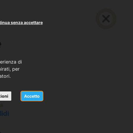
inua senza accettare
e
erienza di
rati, per
atori.
ioni
Accetto
di
idi
o