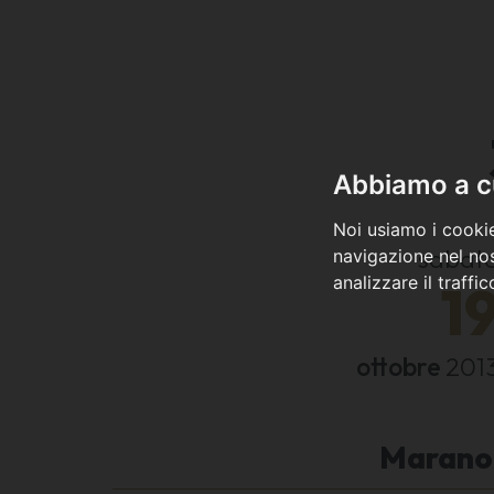
Abbiamo a cu
Noi usiamo i cookie
sabat
navigazione nel nos
analizzare il traffi
1
ottobre
201
Marano 