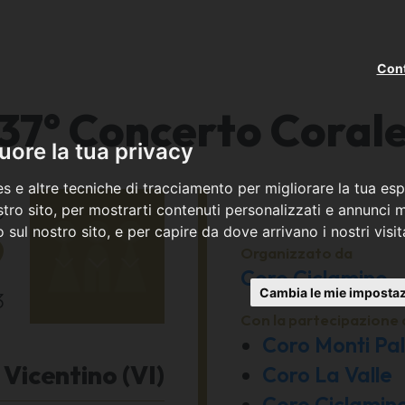
Cont
37° Concerto Coral
ore la tua privacy
s e altre tecniche di tracciamento per migliorare la tua esp
o
tro sito, per mostrarti contenuti personalizzati e annunci mi
co sul nostro sito, e per capire da dove arrivano i nostri visit
9
Organizzato da
Coro Ciclamino
Cambia le mie impostaz
3
Con la partecipazione 
Coro Monti Pall
Vicentino (VI)
Coro La Valle
Coro Ciclamin