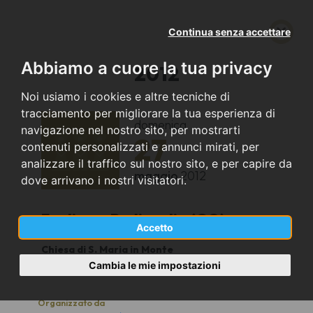
Continua senza accettare
Abbiamo a cuore la tua privacy
2012
Noi usiamo i cookies e altre tecniche di
tracciamento per migliorare la tua esperienza di
domenica
navigazione nel nostro sito, per mostrarti
27
contenuti personalizzati e annunci mirati, per
analizzare il traffico sul nostro sito, e per capire da
maggio
2012
dove arrivano i nostri visitatori.
Fogliano-Redipuglia (GO)
Accetto
Chiesa di S. Maria in Monte
18.30
Cambia le mie impostazioni
Organizzato da