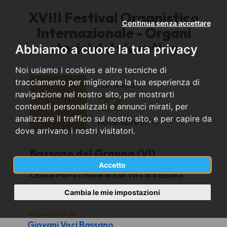
XVIII Festival Organistico
Continua senza accettare
Internazionale - Organi
storici del vicentino
Abbiamo a cuore la tua privacy
Noi usiamo i cookies e altre tecniche di
tracciamento per migliorare la tua esperienza di
domenica
navigazione nel nostro sito, per mostrarti
22
contenuti personalizzati e annunci mirati, per
analizzare il traffico sul nostro sito, e per capire da
novembre
2015
dove arrivano i nostri visitatori.
Bassano del Grappa (VI)
Accetto
Chiesa Parrocchiale di San Vito di Bassano
20.45
Cambia le mie impostazioni
Organizzato da
Giovani Voci Bassano