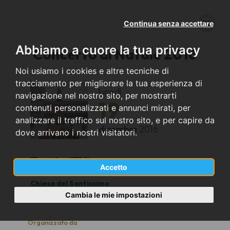
Continua senza accettare
Abbiamo a cuore la tua privacy
Concerto di Natale 2016
Noi usiamo i cookies e altre tecniche di
tracciamento per migliorare la tua esperienza di
lunedì
navigazione nel nostro sito, per mostrarti
19
contenuti personalizzati e annunci mirati, per
analizzare il traffico sul nostro sito, e per capire da
dicembre
2016
dove arrivano i nostri visitatori.
Trento (TN)
Accetto
Chiesa del Santissimo
20.45
Cambia le mie impostazioni
Organizzato da