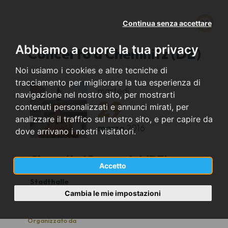
Continua senza accettare
Abbiamo a cuore la tua privacy
Concerto a Chemnitz (DE)
Noi usiamo i cookies e altre tecniche di
tracciamento per migliorare la tua esperienza di
martedì
navigazione nel nostro sito, per mostrarti
29
contenuti personalizzati e annunci mirati, per
analizzare il traffico sul nostro sito, e per capire da
marzo
2016
dove arrivano i nostri visitatori.
Chemnitz (Germania) (DE)
Accetto
Stadthalle
20.00
Cambia le mie impostazioni
Organizzato da