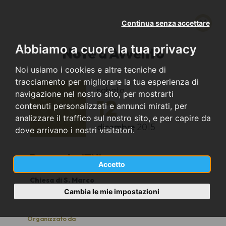
Continua senza accettare
Abbiamo a cuore la tua privacy
Note d'Avvento
Noi usiamo i cookies e altre tecniche di
tracciamento per migliorare la tua esperienza di
sabato
navigazione nel nostro sito, per mostrarti
12
contenuti personalizzati e annunci mirati, per
analizzare il traffico sul nostro sito, e per capire da
dicembre
2015
dove arrivano i nostri visitatori.
Rovereto (TN)
Accetto
Chiesa di S. Marco
20.45
Cambia le mie impostazioni
Organizzato da