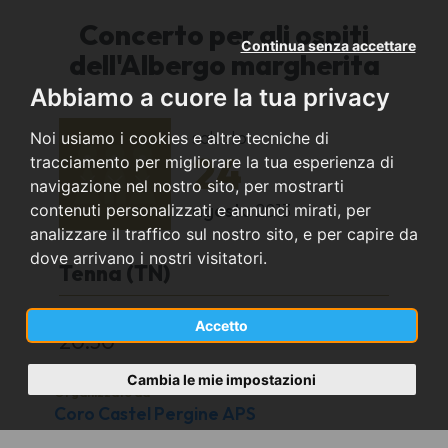
Concerto per gli ospiti
Continua senza accettare
dell'Albergo margherita
Abbiamo a cuore la tua privacy
sabato
Noi usiamo i cookies e altre tecniche di
24
tracciamento per migliorare la tua esperienza di
navigazione nel nostro sito, per mostrarti
agosto
2013
contenuti personalizzati e annunci mirati, per
analizzare il traffico sul nostro sito, e per capire da
dove arrivano i nostri visitatori.
Tenna (TN)
Alberè
Accetto
20:30
Cambia le mie impostazioni
Organizzato da
Coro Castel Pergine APS