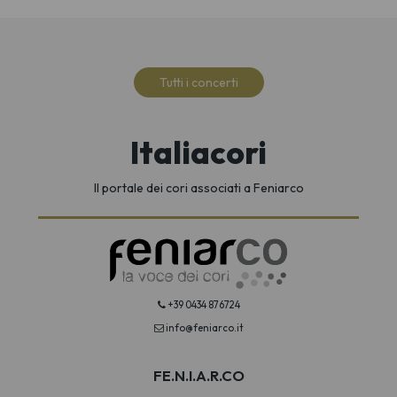
Tutti i concerti
Italiacori
Il portale dei cori associati a Feniarco
+39 0434 876724
info@feniarco.it
FE.N.I.A.R.CO