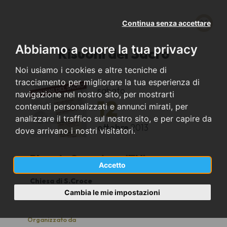
Continua senza accettare
Abbiamo a cuore la tua privacy
Risuoni del Sacro
Noi usiamo i cookies e altre tecniche di
tracciamento per migliorare la tua esperienza di
sabato
navigazione nel nostro sito, per mostrarti
12
contenuti personalizzati e annunci mirati, per
analizzare il traffico sul nostro sito, e per capire da
ottobre
2013
dove arrivano i nostri visitatori.
Bleggio Superiore (TN)
Accetto
Chiesa di S.Croce
20.45
Cambia le mie impostazioni
Organizzato da