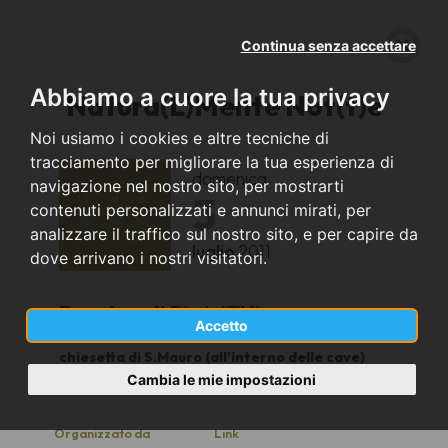
Continua senza accettare
Abbiamo a cuore la tua privacy
Natura(L)Mente Not(t)e
Noi usiamo i cookies e altre tecniche di
tracciamento per migliorare la tua esperienza di
domenica
navigazione nel nostro sito, per mostrarti
3
contenuti personalizzati e annunci mirati, per
analizzare il traffico sul nostro sito, e per capire da
luglio
2011
dove arrivano i nostri visitatori.
Baselga di Pinè (TN)
Accetto
chiesetta di S.Mauro (all'interno delle cave)
20.45
Cambia le mie impostazioni
Organizzato da
Link