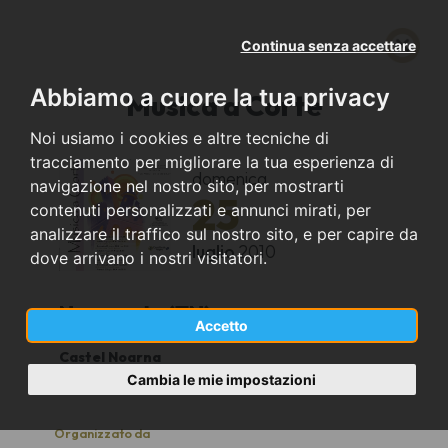
Continua senza accettare
Abbiamo a cuore la tua privacy
Musica a Corte
Noi usiamo i cookies e altre tecniche di
tracciamento per migliorare la tua esperienza di
domenica
navigazione nel nostro sito, per mostrarti
25
contenuti personalizzati e annunci mirati, per
analizzare il traffico sul nostro sito, e per capire da
luglio
2010
dove arrivano i nostri visitatori.
Nogaredo (TN)
Accetto
Castel Noarna
21:00
Cambia le mie impostazioni
Organizzato da