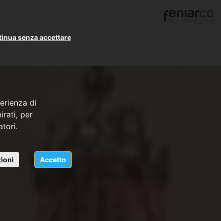
inua senza accettare
erienza di
rati, per
atori.
ioni
Accetto