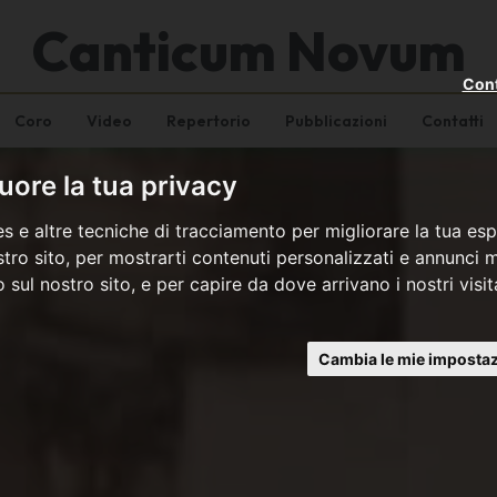
Canticum Novum
Cont
Coro
Video
Repertorio
Pubblicazioni
Contatti
ore la tua privacy
s e altre tecniche di tracciamento per migliorare la tua esp
tro sito, per mostrarti contenuti personalizzati e annunci mi
co sul nostro sito, e per capire da dove arrivano i nostri visit
Cambia le mie impostaz