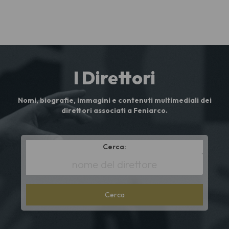
I Direttori
Nomi, biografie, immagini e contenuti multimediali dei
direttori associati a Feniarco.
Cerca:
*
Full
name
lower
cont