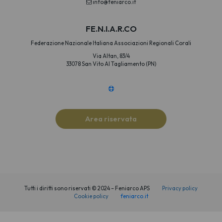
info@feniarco.it
FE.N.I.A.R.CO
Federazione Nazionale Italiana Associazioni Regionali Corali
Via Altan, 83/4
33078 San Vito Al Tagliamento (PN)
Area riservata
Tutti i diritti sono riservati © 2024 – Feniarco APS
Privacy policy
Cookie policy
feniarco.it