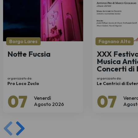
Borgo Lares
Fagnano Alto
Notte Fucsia
XXX Festiva
Musica Anti
Concerti di
- Antonio Pr
organizzato da:
organizzato da:
Marco Gugli
Pro Loco Zuclo
Le Cantrici di Eute
07
07
Venerdì
Venerd
Agosto 2026
Agost