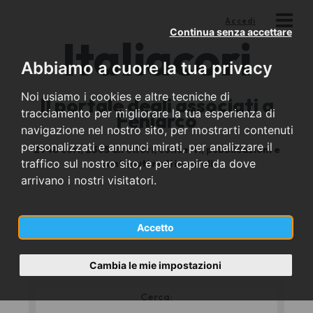
Accedi
Continua senza accettare
Italia
cori
Abbiamo a cuore la tua privacy
Noi usiamo i cookies e altre tecniche di
Il portale degli associati a
tracciamento per migliorare la tua esperienza di
Feniarco
navigazione nel nostro sito, per mostrarti contenuti
personalizzati e annunci mirati, per analizzare il
2948 cori, 2365 direttori, concerti, pubblicazioni e
traffico sul nostro sito, e per capire da dove
contenuti multimediali
arrivano i nostri visitatori.
I cori
Accetto
Cambia le mie impostazioni
Cerca:
*