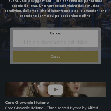
suoni, volti e suggestioni — la ricchezza del panorama
corale italiano. Una narrazione visiva della musica
condivisa, delle voci che si incontrano e delle emozioni che
prendono forma sul palcoscenico e oltre.
Cerca:
*
Search
metadata
Coro Giovanile Italiano
Coro Giovanile Italiano - Three sacred Hymns by Alfred